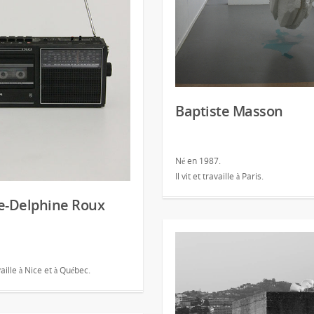
Baptiste Masson
Né en 1987.
Il vit et travaille à Paris.
e-Delphine Roux
availle à Nice et à Québec.