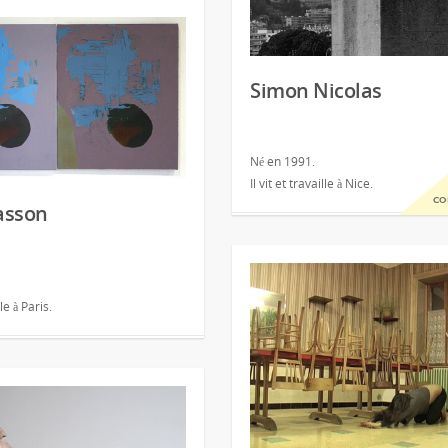
Simon Nicolas
Né en 1991.
Il vit et travaille à Nice.
co
Jasson
lle à Paris.