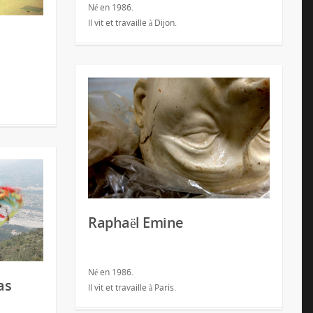
Né en 1986.
Il vit et travaille à Dijon.
Raphaël Emine
Né en 1986.
as
Il vit et travaille à Paris.