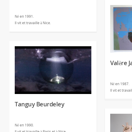
Né en 1991.
Il vit et travaille à Nice.
Valère 
Né en 1987.
Il vit et travai
Tanguy Beurdeley
Né en 1990.
Il vit et travaille à Paris et à Nice.