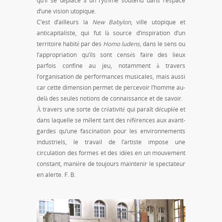
qu’il se déplace à un rythme soutenu dans l’espace
d’une vision utopique.
C’est d’ailleurs la
New Babylon
, ville utopique et
anticapitaliste, qui fut là source d’inspiration d’un
territoire habité par des
Homo ludens
, dans le sens ou
l’appropriation qu’ils sont censés faire des lieux
parfois confine au jeu, notamment à travers
l’organisation de performances musicales, mais aussi
car cette dimension permet de percevoir l’homme au-
delà des seules notions de connaissance et de savoir.
À travers une sorte de créativité qui paraît décuplée et
dans laquelle se mêlent tant des références aux avant-
gardes qu’une fascination pour les environnements
industriels, le travail de l’artiste impose une
circulation des formes et des idées en un mouvement
constant, manière de toujours maintenir le spectateur
en alerte. F. B.