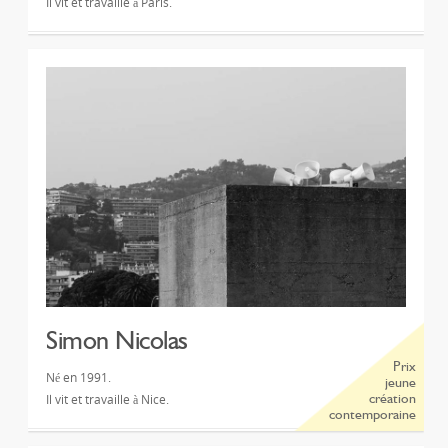
Il vit et travaille à Paris.
Simon Nicolas
Prix
Né en 1991.
jeune
Il vit et travaille à Nice.
création
contemporaine