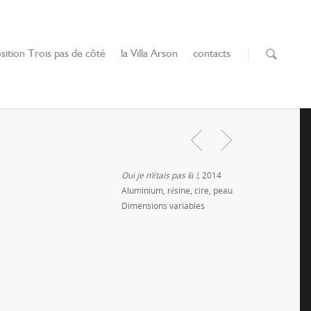
sition Trois pas de côté
la Villa Arson
contacts
Oui je n’étais pas là !,
2014
Aluminium, résine, cire, peau
Dimensions variables