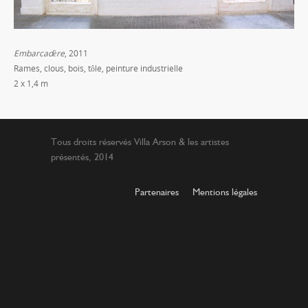
Embarcadère
, 2011
Rames, clous, bois, tôle, peinture industrielle
2 x 1,4 m
Tous droits réservés Villa Arson & les artistes
présentés, 2014
Partenaires
Mentions légales