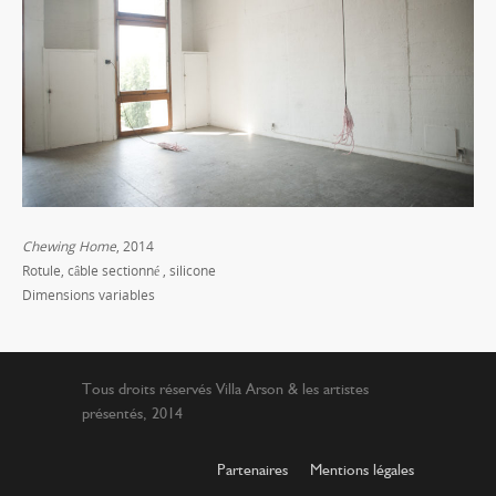
Chewing Home
, 2014
Rotule, câble sectionné , silicone
Dimensions variables
Tous droits réservés Villa Arson & les artistes
présentés, 2014
Partenaires
Mentions légales